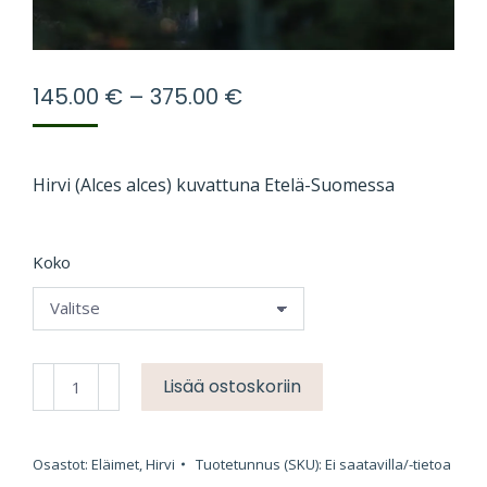
Hintaluokka:
145.00
€
–
375.00
€
145.00 €
-
375.00 €
Hirvi (Alces alces) kuvattuna Etelä-Suomessa
Koko
Hirvi
Lisää ostoskoriin
metsässä
1
Osastot:
Eläimet
,
Hirvi
Tuotetunnus (SKU):
Ei saatavilla/-tietoa