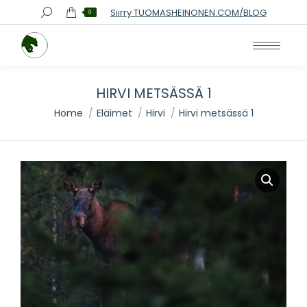
Search:
Siirry TUOMASHEINONEN.COM/BLOG
0
HIRVI METSÄSSÄ 1
Home
Eläimet
Hirvi
Hirvi metsässä 1
You are here: