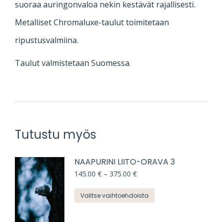
suoraa auringonvaloa nekin kestävät rajallisesti.
Metalliset Chromaluxe-taulut toimitetaan
ripustusvalmiina.
Taulut valmistetaan Suomessa.
Tutustu myös
NAAPURINI LIITO-ORAVA 3
Hintaluokka:
145.00
€
–
375.00
€
145.00 €
-
Tällä
Valitse vaihtoehdoista
375.00 €
tuotteella