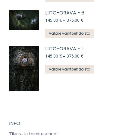
375.00 €
sivulla.
muunnelma.
tuotteella
LIITO-ORAVA - 6
Voit
on
Hintaluokka:
145.00
€
–
375.00
€
145.00 €
tehdä
useampi
-
Tällä
Valitse vaihtoehdoista
375.00 €
valinnat
muunnelma.
tuotteella
tuotteen
LIITO-ORAVA - 1
Voit
on
Hintaluokka:
145.00
€
–
375.00
€
sivulla.
145.00 €
tehdä
useampi
-
Tällä
Valitse vaihtoehdoista
375.00 €
valinnat
muunnelma.
tuotteella
tuotteen
Voit
on
sivulla.
tehdä
useampi
valinnat
muunnelma.
tuotteen
Voit
INFO
sivulla.
tehdä
Tilaus- ja toimitusehdot