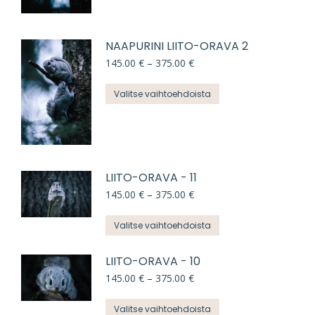
on
useampi
NAAPURINI LIITO-ORAVA 2
muunnelma.
Hintaluokka:
145.00
€
–
375.00
€
145.00 €
Voit
-
Tällä
Valitse vaihtoehdoista
375.00 €
tehdä
tuotteella
valinnat
on
tuotteen
useampi
LIITO-ORAVA - 11
sivulla.
muunnelma.
Hintaluokka:
145.00
€
–
375.00
€
145.00 €
Voit
-
Tällä
Valitse vaihtoehdoista
375.00 €
tehdä
tuotteella
LIITO-ORAVA - 10
valinnat
on
Hintaluokka:
145.00
€
–
375.00
€
145.00 €
tuotteen
useampi
-
Tällä
Valitse vaihtoehdoista